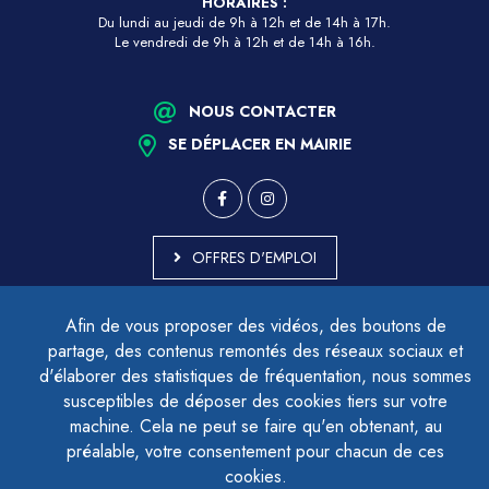
HORAIRES :
Du lundi au jeudi de 9h à 12h et de 14h à 17h.
Le vendredi de 9h à 12h et de 14h à 16h.
NOUS CONTACTER
SE DÉPLACER EN MAIRIE
OFFRES D'EMPLOI
MARCHÉS PUBLICS
Afin de vous proposer des vidéos, des boutons de
ACCESSIBILITÉ - PARTIELLEMENT CONFORME
partage, des contenus remontés des réseaux sociaux et
PLAN DU SITE
d'élaborer des statistiques de fréquentation, nous sommes
MENTIONS LÉGALES
CONTACTER LE DÉLÉGUÉ À LA PROTECTION DES DONNÉES
susceptibles de déposer des cookies tiers sur votre
GESTION DES COOKIES
machine. Cela ne peut se faire qu'en obtenant, au
préalable, votre consentement pour chacun de ces
cookies.