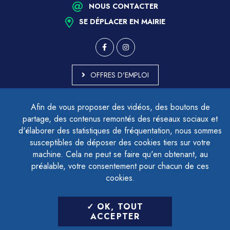
NOUS CONTACTER
SE DÉPLACER EN MAIRIE
OFFRES D'EMPLOI
MARCHÉS PUBLICS
Afin de vous proposer des vidéos, des boutons de
ACCESSIBILITÉ - PARTIELLEMENT CONFORME
partage, des contenus remontés des réseaux sociaux et
PLAN DU SITE
d'élaborer des statistiques de fréquentation, nous sommes
MENTIONS LÉGALES
CONTACTER LE DÉLÉGUÉ À LA PROTECTION DES DONNÉES
susceptibles de déposer des cookies tiers sur votre
GESTION DES COOKIES
machine. Cela ne peut se faire qu'en obtenant, au
préalable, votre consentement pour chacun de ces
cookies.
LETTRE D'INFORMATION
OK, TOUT
SAISIR VOTRE ADRESSE E-MAIL
ACCEPTER
POUR VOUS INSCRIRE :