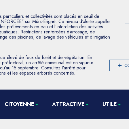
articuliers et collectivités sont placés en seuil de
ENFORCÉE" sur Mûrs-Érigné. Ce niveau d'alerte appelle
les prélèvements en eau et l'interdiction des activités
aquatiques. Restrictions renforcées d’arrosage, de
nge des piscines, de lavage des véhicules et d’irrigation
que élevé de feux de forêt et de végétation. En
 préfectoral, un arrêté communal est en vigueur
CO
usqu'au 15 septembre. Consultez l'arrêté pour
tions et les espaces arborés concernés.
CITOYENNE
ATTRACTIVE
UTILE