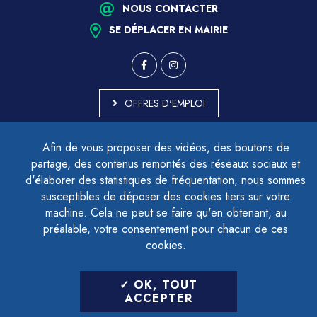
NOUS CONTACTER
SE DÉPLACER EN MAIRIE
OFFRES D'EMPLOI
MARCHÉS PUBLICS
Afin de vous proposer des vidéos, des boutons de
ACCESSIBILITÉ - PARTIELLEMENT CONFORME
partage, des contenus remontés des réseaux sociaux et
PLAN DU SITE
d'élaborer des statistiques de fréquentation, nous sommes
MENTIONS LÉGALES
CONTACTER LE DÉLÉGUÉ À LA PROTECTION DES DONNÉES
susceptibles de déposer des cookies tiers sur votre
GESTION DES COOKIES
machine. Cela ne peut se faire qu'en obtenant, au
préalable, votre consentement pour chacun de ces
cookies.
LETTRE D'INFORMATION
OK, TOUT
SAISIR VOTRE ADRESSE E-MAIL
ACCEPTER
POUR VOUS INSCRIRE :