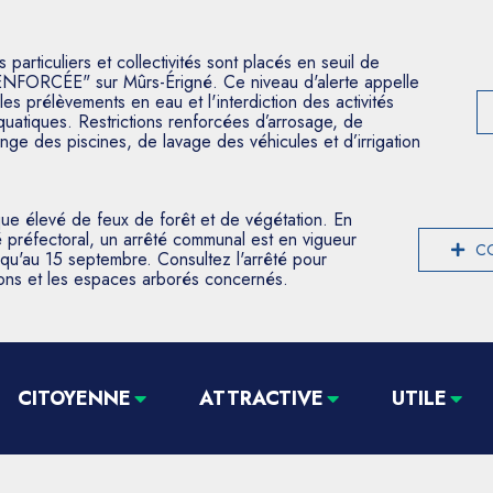
articuliers et collectivités sont placés en seuil de
ENFORCÉE" sur Mûrs-Érigné. Ce niveau d'alerte appelle
les prélèvements en eau et l'interdiction des activités
aquatiques. Restrictions renforcées d’arrosage, de
nge des piscines, de lavage des véhicules et d’irrigation
que élevé de feux de forêt et de végétation. En
 préfectoral, un arrêté communal est en vigueur
CO
usqu'au 15 septembre. Consultez l'arrêté pour
tions et les espaces arborés concernés.
CITOYENNE
ATTRACTIVE
UTILE