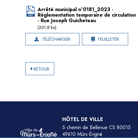
Arrêté municipal n°0181_2023 -
Règlementation temporaire de circulation
- Rue Joseph Guicheteau
(201,8 ko)
TÉLÉCHARGER
FEUILLETER
RETOUR
HÔTEL DE VILLE
5 chemin de Bellevue CS 80015
49610 Mûrs-Érigné