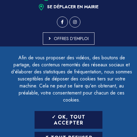
SE DÉPLACER EN MAIRIE
OFFRES D'EMPLOI
MARCHÉS PUBLICS
Afin de vous proposer des vidéos, des boutons de
ACCESSIBILITÉ - PARTIELLEMENT CONFORME
partage, des contenus remontés des réseaux sociaux et
PLAN DU SITE
d'élaborer des statistiques de fréquentation, nous sommes
MENTIONS LÉGALES
CONTACTER LE DÉLÉGUÉ À LA PROTECTION DES DONNÉES
susceptibles de déposer des cookies tiers sur votre
GESTION DES COOKIES
machine. Cela ne peut se faire qu'en obtenant, au
préalable, votre consentement pour chacun de ces
cookies.
LETTRE D'INFORMATION
OK, TOUT
SAISIR VOTRE ADRESSE E-MAIL
ACCEPTER
POUR VOUS INSCRIRE :