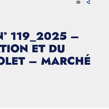
° 119_2025 –
TION ET DU
OLET – MARCHÉ