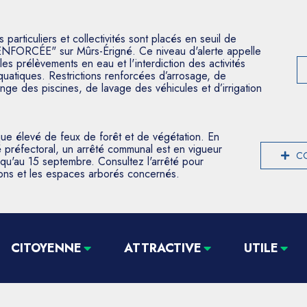
articuliers et collectivités sont placés en seuil de
ENFORCÉE" sur Mûrs-Érigné. Ce niveau d'alerte appelle
les prélèvements en eau et l'interdiction des activités
aquatiques. Restrictions renforcées d’arrosage, de
nge des piscines, de lavage des véhicules et d’irrigation
que élevé de feux de forêt et de végétation. En
 préfectoral, un arrêté communal est en vigueur
CO
usqu'au 15 septembre. Consultez l'arrêté pour
tions et les espaces arborés concernés.
CITOYENNE
ATTRACTIVE
UTILE