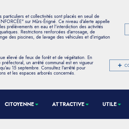
articuliers et collectivités sont placés en seuil de
ENFORCÉE" sur Mûrs-Érigné. Ce niveau d'alerte appelle
les prélèvements en eau et l'interdiction des activités
aquatiques. Restrictions renforcées d’arrosage, de
nge des piscines, de lavage des véhicules et d’irrigation
que élevé de feux de forêt et de végétation. En
 préfectoral, un arrêté communal est en vigueur
CO
usqu'au 15 septembre. Consultez l'arrêté pour
tions et les espaces arborés concernés.
CITOYENNE
ATTRACTIVE
UTILE