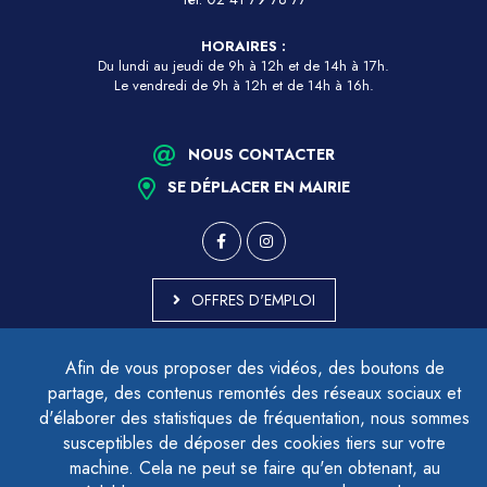
HORAIRES :
Du lundi au jeudi de 9h à 12h et de 14h à 17h.
Le vendredi de 9h à 12h et de 14h à 16h.
NOUS CONTACTER
SE DÉPLACER EN MAIRIE
OFFRES D'EMPLOI
MARCHÉS PUBLICS
Afin de vous proposer des vidéos, des boutons de
ACCESSIBILITÉ - PARTIELLEMENT CONFORME
partage, des contenus remontés des réseaux sociaux et
PLAN DU SITE
d'élaborer des statistiques de fréquentation, nous sommes
MENTIONS LÉGALES
CONTACTER LE DÉLÉGUÉ À LA PROTECTION DES DONNÉES
susceptibles de déposer des cookies tiers sur votre
GESTION DES COOKIES
machine. Cela ne peut se faire qu'en obtenant, au