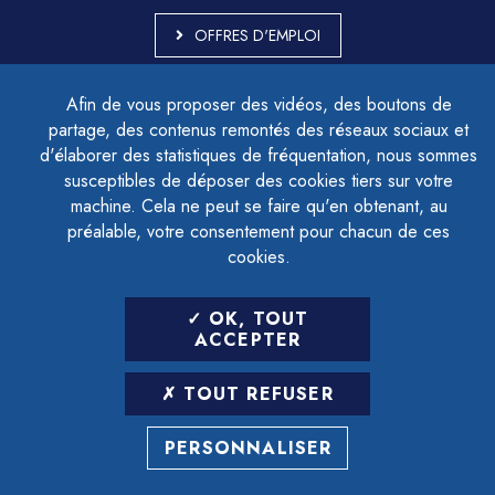
OFFRES D'EMPLOI
MARCHÉS PUBLICS
Afin de vous proposer des vidéos, des boutons de
ACCESSIBILITÉ - PARTIELLEMENT CONFORME
partage, des contenus remontés des réseaux sociaux et
PLAN DU SITE
d'élaborer des statistiques de fréquentation, nous sommes
MENTIONS LÉGALES
CONTACTER LE DÉLÉGUÉ À LA PROTECTION DES DONNÉES
susceptibles de déposer des cookies tiers sur votre
GESTION DES COOKIES
machine. Cela ne peut se faire qu'en obtenant, au
préalable, votre consentement pour chacun de ces
cookies.
LETTRE D'INFORMATION
OK, TOUT
SAISIR VOTRE ADRESSE E-MAIL
ACCEPTER
POUR VOUS INSCRIRE :
TOUT REFUSER
ARCHIVES
DÉSINSCRIPTION
PERSONNALISER
RÉALISATION
STRATIS