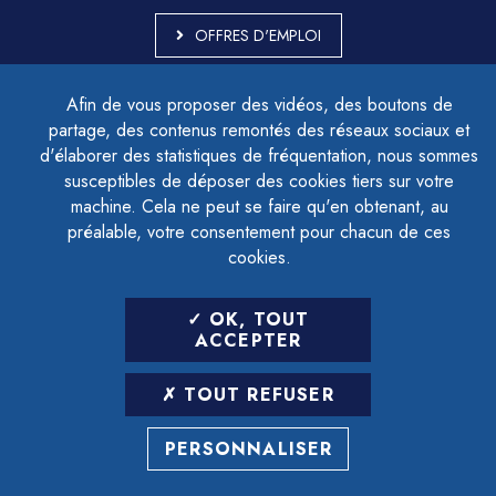
OFFRES D'EMPLOI
MARCHÉS PUBLICS
Afin de vous proposer des vidéos, des boutons de
ACCESSIBILITÉ - PARTIELLEMENT CONFORME
partage, des contenus remontés des réseaux sociaux et
PLAN DU SITE
d'élaborer des statistiques de fréquentation, nous sommes
MENTIONS LÉGALES
CONTACTER LE DÉLÉGUÉ À LA PROTECTION DES DONNÉES
susceptibles de déposer des cookies tiers sur votre
GESTION DES COOKIES
machine. Cela ne peut se faire qu'en obtenant, au
préalable, votre consentement pour chacun de ces
cookies.
LETTRE D'INFORMATION
OK, TOUT
SAISIR VOTRE ADRESSE E-MAIL
ACCEPTER
POUR VOUS INSCRIRE :
TOUT REFUSER
ARCHIVES
DÉSINSCRIPTION
PERSONNALISER
RÉALISATION
STRATIS