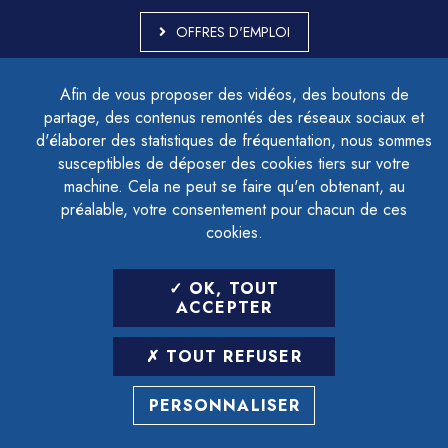
OFFRES D'EMPLOI
MARCHÉS PUBLICS
Afin de vous proposer des vidéos, des boutons de
ACCESSIBILITÉ - PARTIELLEMENT CONFORME
partage, des contenus remontés des réseaux sociaux et
PLAN DU SITE
d'élaborer des statistiques de fréquentation, nous sommes
MENTIONS LÉGALES
CONTACTER LE DÉLÉGUÉ À LA PROTECTION DES DONNÉES
susceptibles de déposer des cookies tiers sur votre
GESTION DES COOKIES
machine. Cela ne peut se faire qu'en obtenant, au
préalable, votre consentement pour chacun de ces
cookies.
LETTRE D'INFORMATION
OK, TOUT
SAISIR VOTRE ADRESSE E-MAIL
ACCEPTER
POUR VOUS INSCRIRE :
TOUT REFUSER
ARCHIVES
DÉSINSCRIPTION
PERSONNALISER
RÉALISATION
STRATIS