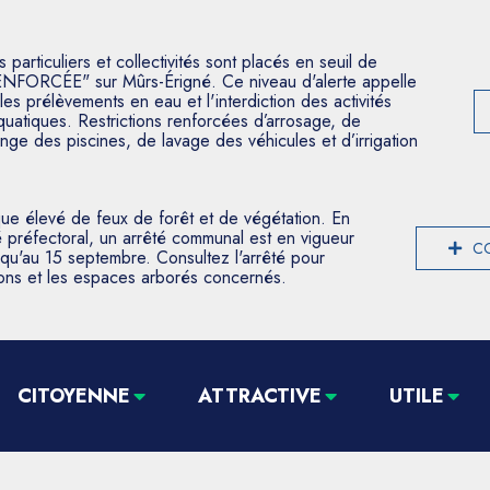
articuliers et collectivités sont placés en seuil de
ENFORCÉE" sur Mûrs-Érigné. Ce niveau d'alerte appelle
les prélèvements en eau et l'interdiction des activités
aquatiques. Restrictions renforcées d’arrosage, de
nge des piscines, de lavage des véhicules et d’irrigation
que élevé de feux de forêt et de végétation. En
 préfectoral, un arrêté communal est en vigueur
CO
usqu'au 15 septembre. Consultez l'arrêté pour
tions et les espaces arborés concernés.
CITOYENNE
ATTRACTIVE
UTILE