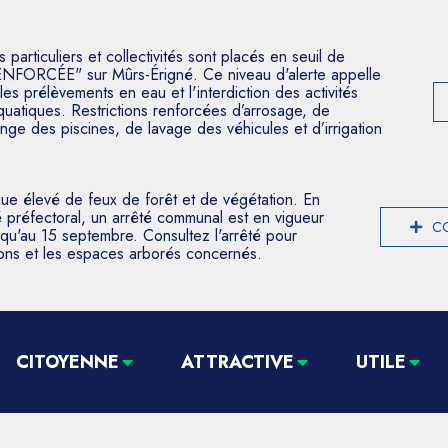
articuliers et collectivités sont placés en seuil de
ENFORCÉE" sur Mûrs-Érigné. Ce niveau d'alerte appelle
les prélèvements en eau et l'interdiction des activités
aquatiques. Restrictions renforcées d’arrosage, de
nge des piscines, de lavage des véhicules et d’irrigation
que élevé de feux de forêt et de végétation. En
 préfectoral, un arrêté communal est en vigueur
CO
usqu'au 15 septembre. Consultez l'arrêté pour
tions et les espaces arborés concernés.
CITOYENNE
ATTRACTIVE
UTILE