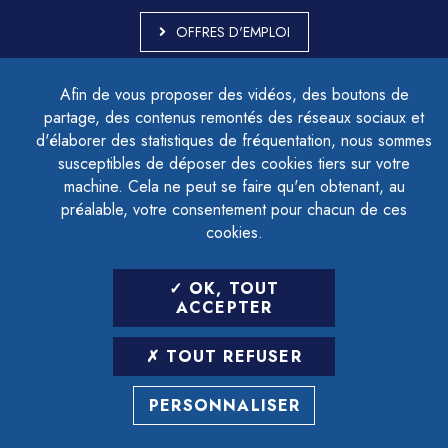
OFFRES D'EMPLOI
MARCHÉS PUBLICS
Afin de vous proposer des vidéos, des boutons de
ACCESSIBILITÉ - PARTIELLEMENT CONFORME
partage, des contenus remontés des réseaux sociaux et
PLAN DU SITE
d'élaborer des statistiques de fréquentation, nous sommes
MENTIONS LÉGALES
CONTACTER LE DÉLÉGUÉ À LA PROTECTION DES DONNÉES
susceptibles de déposer des cookies tiers sur votre
GESTION DES COOKIES
machine. Cela ne peut se faire qu'en obtenant, au
préalable, votre consentement pour chacun de ces
cookies.
LETTRE D'INFORMATION
OK, TOUT
SAISIR VOTRE ADRESSE E-MAIL
ACCEPTER
POUR VOUS INSCRIRE :
TOUT REFUSER
ARCHIVES
DÉSINSCRIPTION
PERSONNALISER
RÉALISATION
STRATIS