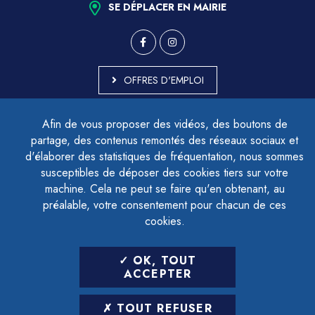
SE DÉPLACER EN MAIRIE
OFFRES D'EMPLOI
MARCHÉS PUBLICS
Afin de vous proposer des vidéos, des boutons de
ACCESSIBILITÉ - PARTIELLEMENT CONFORME
partage, des contenus remontés des réseaux sociaux et
PLAN DU SITE
d'élaborer des statistiques de fréquentation, nous sommes
MENTIONS LÉGALES
CONTACTER LE DÉLÉGUÉ À LA PROTECTION DES DONNÉES
susceptibles de déposer des cookies tiers sur votre
GESTION DES COOKIES
machine. Cela ne peut se faire qu'en obtenant, au
préalable, votre consentement pour chacun de ces
cookies.
LETTRE D'INFORMATION
OK, TOUT
SAISIR VOTRE ADRESSE E-MAIL
ACCEPTER
POUR VOUS INSCRIRE :
TOUT REFUSER