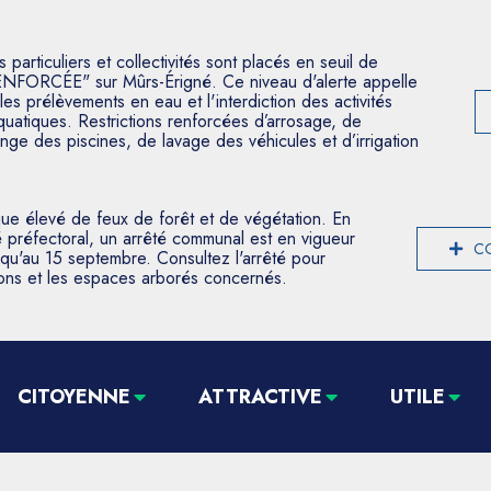
articuliers et collectivités sont placés en seuil de
ENFORCÉE" sur Mûrs-Érigné. Ce niveau d'alerte appelle
les prélèvements en eau et l'interdiction des activités
aquatiques. Restrictions renforcées d’arrosage, de
nge des piscines, de lavage des véhicules et d’irrigation
que élevé de feux de forêt et de végétation. En
 préfectoral, un arrêté communal est en vigueur
CO
usqu'au 15 septembre. Consultez l'arrêté pour
tions et les espaces arborés concernés.
CITOYENNE
ATTRACTIVE
UTILE