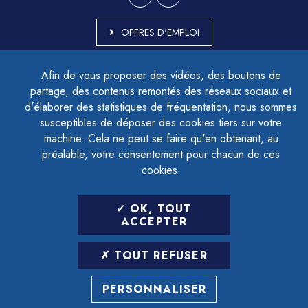
OFFRES D'EMPLOI
MARCHÉS PUBLICS
Afin de vous proposer des vidéos, des boutons de
ACCESSIBILITÉ - PARTIELLEMENT CONFORME
partage, des contenus remontés des réseaux sociaux et
PLAN DU SITE
d'élaborer des statistiques de fréquentation, nous sommes
MENTIONS LÉGALES
CONTACTER LE DÉLÉGUÉ À LA PROTECTION DES DONNÉES
susceptibles de déposer des cookies tiers sur votre
GESTION DES COOKIES
machine. Cela ne peut se faire qu'en obtenant, au
préalable, votre consentement pour chacun de ces
cookies.
LETTRE D'INFORMATION
OK, TOUT
SAISIR VOTRE ADRESSE E-MAIL
ACCEPTER
POUR VOUS INSCRIRE :
TOUT REFUSER
ARCHIVES
DÉSINSCRIPTION
PERSONNALISER