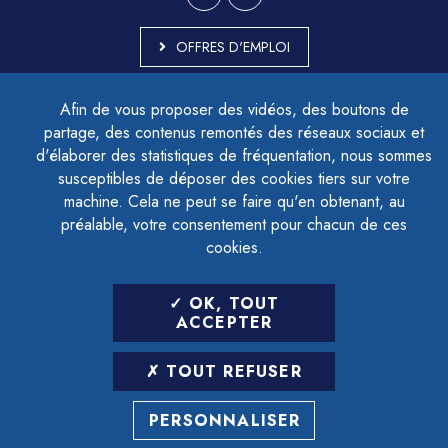
OFFRES D'EMPLOI
MARCHÉS PUBLICS
Afin de vous proposer des vidéos, des boutons de
ACCESSIBILITÉ - PARTIELLEMENT CONFORME
partage, des contenus remontés des réseaux sociaux et
PLAN DU SITE
d'élaborer des statistiques de fréquentation, nous sommes
MENTIONS LÉGALES
CONTACTER LE DÉLÉGUÉ À LA PROTECTION DES DONNÉES
susceptibles de déposer des cookies tiers sur votre
GESTION DES COOKIES
machine. Cela ne peut se faire qu'en obtenant, au
préalable, votre consentement pour chacun de ces
cookies.
LETTRE D'INFORMATION
OK, TOUT
SAISIR VOTRE ADRESSE E-MAIL
ACCEPTER
POUR VOUS INSCRIRE :
TOUT REFUSER
ARCHIVES
DÉSINSCRIPTION
PERSONNALISER