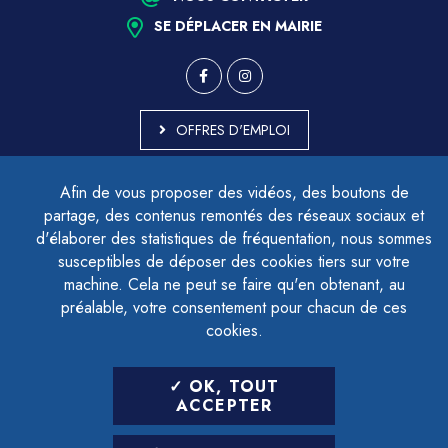
SE DÉPLACER EN MAIRIE
OFFRES D'EMPLOI
MARCHÉS PUBLICS
Afin de vous proposer des vidéos, des boutons de
ACCESSIBILITÉ - PARTIELLEMENT CONFORME
partage, des contenus remontés des réseaux sociaux et
PLAN DU SITE
d'élaborer des statistiques de fréquentation, nous sommes
MENTIONS LÉGALES
CONTACTER LE DÉLÉGUÉ À LA PROTECTION DES DONNÉES
susceptibles de déposer des cookies tiers sur votre
GESTION DES COOKIES
machine. Cela ne peut se faire qu'en obtenant, au
préalable, votre consentement pour chacun de ces
cookies.
LETTRE D'INFORMATION
OK, TOUT
SAISIR VOTRE ADRESSE E-MAIL
ACCEPTER
POUR VOUS INSCRIRE :