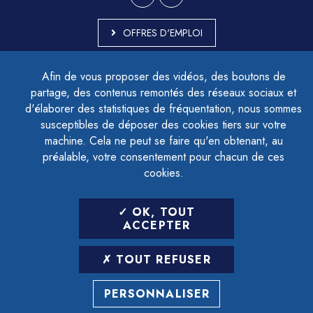
OFFRES D'EMPLOI
MARCHÉS PUBLICS
Afin de vous proposer des vidéos, des boutons de
ACCESSIBILITÉ - PARTIELLEMENT CONFORME
partage, des contenus remontés des réseaux sociaux et
PLAN DU SITE
d'élaborer des statistiques de fréquentation, nous sommes
MENTIONS LÉGALES
CONTACTER LE DÉLÉGUÉ À LA PROTECTION DES DONNÉES
susceptibles de déposer des cookies tiers sur votre
GESTION DES COOKIES
machine. Cela ne peut se faire qu'en obtenant, au
préalable, votre consentement pour chacun de ces
cookies.
LETTRE D'INFORMATION
OK, TOUT
SAISIR VOTRE ADRESSE E-MAIL
ACCEPTER
POUR VOUS INSCRIRE :
TOUT REFUSER
ARCHIVES
DÉSINSCRIPTION
PERSONNALISER