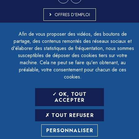
OFFRES D'EMPLOI
MARCHÉS PUBLICS
Afin de vous proposer des vidéos, des boutons de
ACCESSIBILITÉ - PARTIELLEMENT CONFORME
partage, des contenus remontés des réseaux sociaux et
PLAN DU SITE
d'élaborer des statistiques de fréquentation, nous sommes
MENTIONS LÉGALES
CONTACTER LE DÉLÉGUÉ À LA PROTECTION DES DONNÉES
susceptibles de déposer des cookies tiers sur votre
GESTION DES COOKIES
machine. Cela ne peut se faire qu'en obtenant, au
préalable, votre consentement pour chacun de ces
cookies.
LETTRE D'INFORMATION
OK, TOUT
SAISIR VOTRE ADRESSE E-MAIL
ACCEPTER
POUR VOUS INSCRIRE :
TOUT REFUSER
ARCHIVES
DÉSINSCRIPTION
PERSONNALISER