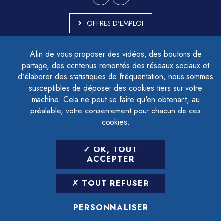
OFFRES D'EMPLOI
MARCHÉS PUBLICS
Afin de vous proposer des vidéos, des boutons de
ACCESSIBILITÉ - PARTIELLEMENT CONFORME
partage, des contenus remontés des réseaux sociaux et
PLAN DU SITE
d'élaborer des statistiques de fréquentation, nous sommes
MENTIONS LÉGALES
CONTACTER LE DÉLÉGUÉ À LA PROTECTION DES DONNÉES
susceptibles de déposer des cookies tiers sur votre
GESTION DES COOKIES
machine. Cela ne peut se faire qu'en obtenant, au
préalable, votre consentement pour chacun de ces
cookies.
LETTRE D'INFORMATION
OK, TOUT
SAISIR VOTRE ADRESSE E-MAIL
ACCEPTER
POUR VOUS INSCRIRE :
TOUT REFUSER
ARCHIVES
DÉSINSCRIPTION
PERSONNALISER