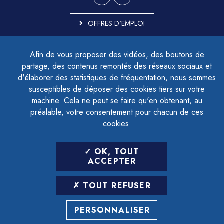
OFFRES D'EMPLOI
MARCHÉS PUBLICS
Afin de vous proposer des vidéos, des boutons de
ACCESSIBILITÉ - PARTIELLEMENT CONFORME
partage, des contenus remontés des réseaux sociaux et
PLAN DU SITE
d'élaborer des statistiques de fréquentation, nous sommes
MENTIONS LÉGALES
CONTACTER LE DÉLÉGUÉ À LA PROTECTION DES DONNÉES
susceptibles de déposer des cookies tiers sur votre
GESTION DES COOKIES
machine. Cela ne peut se faire qu'en obtenant, au
préalable, votre consentement pour chacun de ces
cookies.
LETTRE D'INFORMATION
OK, TOUT
SAISIR VOTRE ADRESSE E-MAIL
ACCEPTER
POUR VOUS INSCRIRE :
TOUT REFUSER
ARCHIVES
DÉSINSCRIPTION
PERSONNALISER