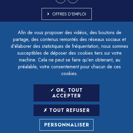
OFFRES D'EMPLOI
MARCHÉS PUBLICS
Afin de vous proposer des vidéos, des boutons de
ACCESSIBILITÉ - PARTIELLEMENT CONFORME
partage, des contenus remontés des réseaux sociaux et
PLAN DU SITE
d'élaborer des statistiques de fréquentation, nous sommes
MENTIONS LÉGALES
CONTACTER LE DÉLÉGUÉ À LA PROTECTION DES DONNÉES
susceptibles de déposer des cookies tiers sur votre
GESTION DES COOKIES
machine. Cela ne peut se faire qu'en obtenant, au
préalable, votre consentement pour chacun de ces
cookies.
LETTRE D'INFORMATION
OK, TOUT
SAISIR VOTRE ADRESSE E-MAIL
ACCEPTER
POUR VOUS INSCRIRE :
TOUT REFUSER
ARCHIVES
DÉSINSCRIPTION
PERSONNALISER