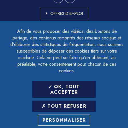
OFFRES D'EMPLOI
MARCHÉS PUBLICS
Afin de vous proposer des vidéos, des boutons de
ACCESSIBILITÉ - PARTIELLEMENT CONFORME
partage, des contenus remontés des réseaux sociaux et
PLAN DU SITE
d'élaborer des statistiques de fréquentation, nous sommes
MENTIONS LÉGALES
CONTACTER LE DÉLÉGUÉ À LA PROTECTION DES DONNÉES
susceptibles de déposer des cookies tiers sur votre
GESTION DES COOKIES
machine. Cela ne peut se faire qu'en obtenant, au
préalable, votre consentement pour chacun de ces
cookies.
LETTRE D'INFORMATION
OK, TOUT
SAISIR VOTRE ADRESSE E-MAIL
ACCEPTER
POUR VOUS INSCRIRE :
TOUT REFUSER
ARCHIVES
DÉSINSCRIPTION
PERSONNALISER