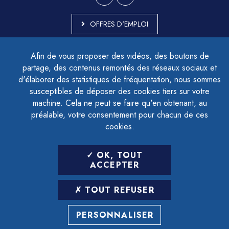
OFFRES D'EMPLOI
MARCHÉS PUBLICS
Afin de vous proposer des vidéos, des boutons de
ACCESSIBILITÉ - PARTIELLEMENT CONFORME
partage, des contenus remontés des réseaux sociaux et
PLAN DU SITE
d'élaborer des statistiques de fréquentation, nous sommes
MENTIONS LÉGALES
CONTACTER LE DÉLÉGUÉ À LA PROTECTION DES DONNÉES
susceptibles de déposer des cookies tiers sur votre
GESTION DES COOKIES
machine. Cela ne peut se faire qu'en obtenant, au
préalable, votre consentement pour chacun de ces
cookies.
LETTRE D'INFORMATION
OK, TOUT
SAISIR VOTRE ADRESSE E-MAIL
ACCEPTER
POUR VOUS INSCRIRE :
TOUT REFUSER
ARCHIVES
DÉSINSCRIPTION
PERSONNALISER