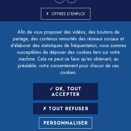
OFFRES D'EMPLOI
MARCHÉS PUBLICS
Afin de vous proposer des vidéos, des boutons de
ACCESSIBILITÉ - PARTIELLEMENT CONFORME
partage, des contenus remontés des réseaux sociaux et
PLAN DU SITE
d'élaborer des statistiques de fréquentation, nous sommes
MENTIONS LÉGALES
CONTACTER LE DÉLÉGUÉ À LA PROTECTION DES DONNÉES
susceptibles de déposer des cookies tiers sur votre
GESTION DES COOKIES
machine. Cela ne peut se faire qu'en obtenant, au
préalable, votre consentement pour chacun de ces
cookies.
LETTRE D'INFORMATION
OK, TOUT
SAISIR VOTRE ADRESSE E-MAIL
ACCEPTER
POUR VOUS INSCRIRE :
TOUT REFUSER
ARCHIVES
DÉSINSCRIPTION
PERSONNALISER