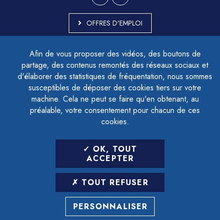
OFFRES D'EMPLOI
MARCHÉS PUBLICS
Afin de vous proposer des vidéos, des boutons de
ACCESSIBILITÉ - PARTIELLEMENT CONFORME
partage, des contenus remontés des réseaux sociaux et
PLAN DU SITE
d'élaborer des statistiques de fréquentation, nous sommes
MENTIONS LÉGALES
CONTACTER LE DÉLÉGUÉ À LA PROTECTION DES DONNÉES
susceptibles de déposer des cookies tiers sur votre
GESTION DES COOKIES
machine. Cela ne peut se faire qu'en obtenant, au
préalable, votre consentement pour chacun de ces
cookies.
LETTRE D'INFORMATION
OK, TOUT
SAISIR VOTRE ADRESSE E-MAIL
ACCEPTER
POUR VOUS INSCRIRE :
TOUT REFUSER
ARCHIVES
DÉSINSCRIPTION
PERSONNALISER