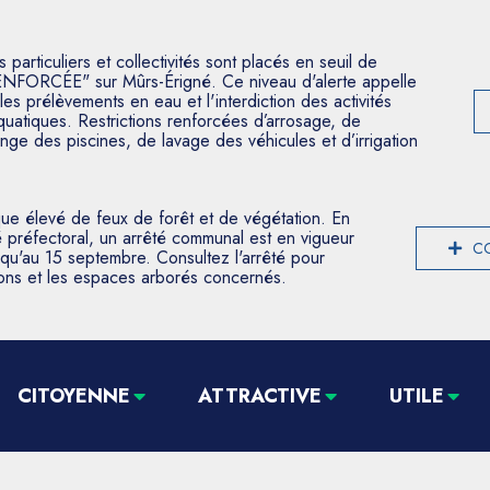
articuliers et collectivités sont placés en seuil de
ENFORCÉE" sur Mûrs-Érigné. Ce niveau d'alerte appelle
les prélèvements en eau et l'interdiction des activités
aquatiques. Restrictions renforcées d’arrosage, de
nge des piscines, de lavage des véhicules et d’irrigation
que élevé de feux de forêt et de végétation. En
 préfectoral, un arrêté communal est en vigueur
CO
usqu'au 15 septembre. Consultez l'arrêté pour
tions et les espaces arborés concernés.
CITOYENNE
ATTRACTIVE
UTILE