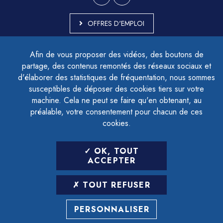
OFFRES D'EMPLOI
MARCHÉS PUBLICS
Afin de vous proposer des vidéos, des boutons de
ACCESSIBILITÉ - PARTIELLEMENT CONFORME
partage, des contenus remontés des réseaux sociaux et
PLAN DU SITE
d'élaborer des statistiques de fréquentation, nous sommes
MENTIONS LÉGALES
CONTACTER LE DÉLÉGUÉ À LA PROTECTION DES DONNÉES
susceptibles de déposer des cookies tiers sur votre
GESTION DES COOKIES
machine. Cela ne peut se faire qu'en obtenant, au
préalable, votre consentement pour chacun de ces
cookies.
LETTRE D'INFORMATION
OK, TOUT
SAISIR VOTRE ADRESSE E-MAIL
ACCEPTER
POUR VOUS INSCRIRE :
TOUT REFUSER
ARCHIVES
DÉSINSCRIPTION
PERSONNALISER