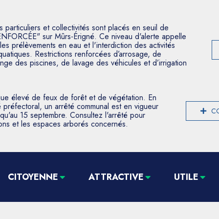
articuliers et collectivités sont placés en seuil de
ENFORCÉE" sur Mûrs-Érigné. Ce niveau d'alerte appelle
les prélèvements en eau et l'interdiction des activités
aquatiques. Restrictions renforcées d’arrosage, de
nge des piscines, de lavage des véhicules et d’irrigation
que élevé de feux de forêt et de végétation. En
 préfectoral, un arrêté communal est en vigueur
CO
usqu'au 15 septembre. Consultez l'arrêté pour
tions et les espaces arborés concernés.
CITOYENNE
ATTRACTIVE
UTILE