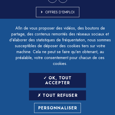
OFFRES D'EMPLOI
MARCHÉS PUBLICS
Afin de vous proposer des vidéos, des boutons de
ACCESSIBILITÉ - PARTIELLEMENT CONFORME
partage, des contenus remontés des réseaux sociaux et
PLAN DU SITE
d'élaborer des statistiques de fréquentation, nous sommes
MENTIONS LÉGALES
CONTACTER LE DÉLÉGUÉ À LA PROTECTION DES DONNÉES
susceptibles de déposer des cookies tiers sur votre
GESTION DES COOKIES
machine. Cela ne peut se faire qu'en obtenant, au
préalable, votre consentement pour chacun de ces
cookies.
LETTRE D'INFORMATION
OK, TOUT
SAISIR VOTRE ADRESSE E-MAIL
ACCEPTER
POUR VOUS INSCRIRE :
TOUT REFUSER
ARCHIVES
DÉSINSCRIPTION
PERSONNALISER