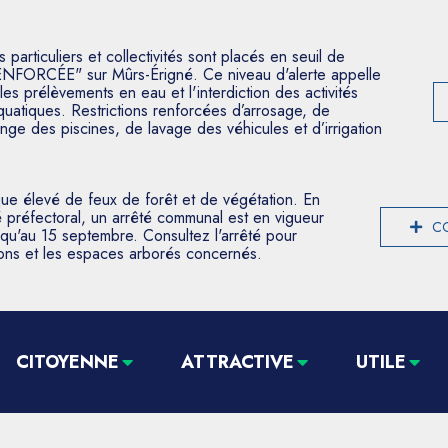
articuliers et collectivités sont placés en seuil de
ENFORCÉE" sur Mûrs-Érigné. Ce niveau d'alerte appelle
les prélèvements en eau et l'interdiction des activités
aquatiques. Restrictions renforcées d’arrosage, de
nge des piscines, de lavage des véhicules et d’irrigation
que élevé de feux de forêt et de végétation. En
 préfectoral, un arrêté communal est en vigueur
CO
usqu'au 15 septembre. Consultez l'arrêté pour
tions et les espaces arborés concernés.
CITOYENNE
ATTRACTIVE
UTILE