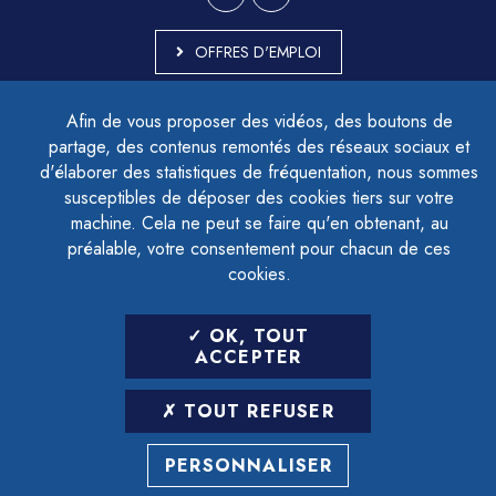
OFFRES D'EMPLOI
MARCHÉS PUBLICS
Afin de vous proposer des vidéos, des boutons de
ACCESSIBILITÉ - PARTIELLEMENT CONFORME
partage, des contenus remontés des réseaux sociaux et
PLAN DU SITE
d'élaborer des statistiques de fréquentation, nous sommes
MENTIONS LÉGALES
CONTACTER LE DÉLÉGUÉ À LA PROTECTION DES DONNÉES
susceptibles de déposer des cookies tiers sur votre
GESTION DES COOKIES
machine. Cela ne peut se faire qu'en obtenant, au
préalable, votre consentement pour chacun de ces
cookies.
LETTRE D'INFORMATION
OK, TOUT
SAISIR VOTRE ADRESSE E-MAIL
ACCEPTER
POUR VOUS INSCRIRE :
TOUT REFUSER
ARCHIVES
DÉSINSCRIPTION
PERSONNALISER