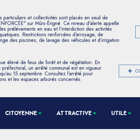
articuliers et collectivités sont placés en seuil de
ENFORCÉE" sur Mûrs-Érigné. Ce niveau d'alerte appelle
les prélèvements en eau et l'interdiction des activités
aquatiques. Restrictions renforcées d’arrosage, de
nge des piscines, de lavage des véhicules et d’irrigation
que élevé de feux de forêt et de végétation. En
 préfectoral, un arrêté communal est en vigueur
CO
usqu'au 15 septembre. Consultez l'arrêté pour
tions et les espaces arborés concernés.
CITOYENNE
ATTRACTIVE
UTILE