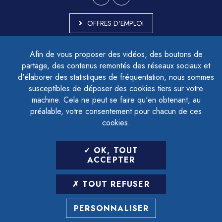
OFFRES D'EMPLOI
MARCHÉS PUBLICS
Afin de vous proposer des vidéos, des boutons de
ACCESSIBILITÉ - PARTIELLEMENT CONFORME
partage, des contenus remontés des réseaux sociaux et
PLAN DU SITE
d'élaborer des statistiques de fréquentation, nous sommes
MENTIONS LÉGALES
CONTACTER LE DÉLÉGUÉ À LA PROTECTION DES DONNÉES
susceptibles de déposer des cookies tiers sur votre
GESTION DES COOKIES
machine. Cela ne peut se faire qu'en obtenant, au
préalable, votre consentement pour chacun de ces
cookies.
LETTRE D'INFORMATION
OK, TOUT
SAISIR VOTRE ADRESSE E-MAIL
ACCEPTER
POUR VOUS INSCRIRE :
TOUT REFUSER
ARCHIVES
DÉSINSCRIPTION
PERSONNALISER