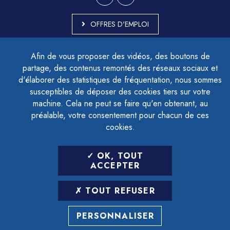
OFFRES D'EMPLOI
MARCHÉS PUBLICS
Afin de vous proposer des vidéos, des boutons de
ACCESSIBILITÉ - PARTIELLEMENT CONFORME
partage, des contenus remontés des réseaux sociaux et
PLAN DU SITE
d'élaborer des statistiques de fréquentation, nous sommes
MENTIONS LÉGALES
CONTACTER LE DÉLÉGUÉ À LA PROTECTION DES DONNÉES
susceptibles de déposer des cookies tiers sur votre
GESTION DES COOKIES
machine. Cela ne peut se faire qu'en obtenant, au
préalable, votre consentement pour chacun de ces
cookies.
LETTRE D'INFORMATION
OK, TOUT
SAISIR VOTRE ADRESSE E-MAIL
ACCEPTER
POUR VOUS INSCRIRE :
TOUT REFUSER
ARCHIVES
DÉSINSCRIPTION
PERSONNALISER