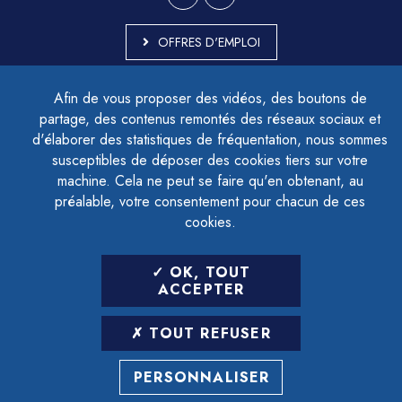
OFFRES D'EMPLOI
MARCHÉS PUBLICS
Afin de vous proposer des vidéos, des boutons de
ACCESSIBILITÉ - PARTIELLEMENT CONFORME
partage, des contenus remontés des réseaux sociaux et
PLAN DU SITE
d'élaborer des statistiques de fréquentation, nous sommes
MENTIONS LÉGALES
CONTACTER LE DÉLÉGUÉ À LA PROTECTION DES DONNÉES
susceptibles de déposer des cookies tiers sur votre
GESTION DES COOKIES
machine. Cela ne peut se faire qu'en obtenant, au
préalable, votre consentement pour chacun de ces
cookies.
LETTRE D'INFORMATION
OK, TOUT
SAISIR VOTRE ADRESSE E-MAIL
ACCEPTER
POUR VOUS INSCRIRE :
TOUT REFUSER
ARCHIVES
DÉSINSCRIPTION
PERSONNALISER