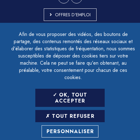
OFFRES D'EMPLOI
MARCHÉS PUBLICS
Afin de vous proposer des vidéos, des boutons de
ACCESSIBILITÉ - PARTIELLEMENT CONFORME
partage, des contenus remontés des réseaux sociaux et
PLAN DU SITE
d'élaborer des statistiques de fréquentation, nous sommes
MENTIONS LÉGALES
CONTACTER LE DÉLÉGUÉ À LA PROTECTION DES DONNÉES
susceptibles de déposer des cookies tiers sur votre
GESTION DES COOKIES
machine. Cela ne peut se faire qu'en obtenant, au
préalable, votre consentement pour chacun de ces
cookies.
LETTRE D'INFORMATION
OK, TOUT
SAISIR VOTRE ADRESSE E-MAIL
ACCEPTER
POUR VOUS INSCRIRE :
TOUT REFUSER
ARCHIVES
DÉSINSCRIPTION
PERSONNALISER