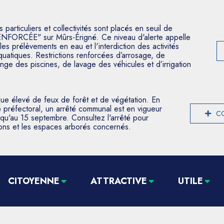
articuliers et collectivités sont placés en seuil de
ENFORCÉE" sur Mûrs-Érigné. Ce niveau d'alerte appelle
les prélèvements en eau et l'interdiction des activités
aquatiques. Restrictions renforcées d’arrosage, de
nge des piscines, de lavage des véhicules et d’irrigation
que élevé de feux de forêt et de végétation. En
 préfectoral, un arrêté communal est en vigueur
CO
usqu'au 15 septembre. Consultez l'arrêté pour
tions et les espaces arborés concernés.
CITOYENNE
ATTRACTIVE
UTILE