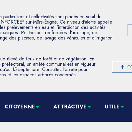
articuliers et collectivités sont placés en seuil de
ENFORCÉE" sur Mûrs-Érigné. Ce niveau d'alerte appelle
les prélèvements en eau et l'interdiction des activités
aquatiques. Restrictions renforcées d’arrosage, de
nge des piscines, de lavage des véhicules et d’irrigation
que élevé de feux de forêt et de végétation. En
 préfectoral, un arrêté communal est en vigueur
CO
usqu'au 15 septembre. Consultez l'arrêté pour
tions et les espaces arborés concernés.
CITOYENNE
ATTRACTIVE
UTILE