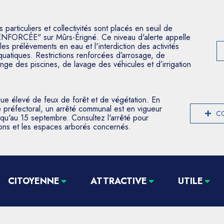
articuliers et collectivités sont placés en seuil de
ENFORCÉE" sur Mûrs-Érigné. Ce niveau d'alerte appelle
les prélèvements en eau et l'interdiction des activités
aquatiques. Restrictions renforcées d’arrosage, de
nge des piscines, de lavage des véhicules et d’irrigation
que élevé de feux de forêt et de végétation. En
 préfectoral, un arrêté communal est en vigueur
CO
usqu'au 15 septembre. Consultez l'arrêté pour
tions et les espaces arborés concernés.
CITOYENNE
ATTRACTIVE
UTILE