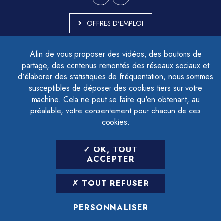
OFFRES D'EMPLOI
MARCHÉS PUBLICS
Afin de vous proposer des vidéos, des boutons de
ACCESSIBILITÉ - PARTIELLEMENT CONFORME
partage, des contenus remontés des réseaux sociaux et
PLAN DU SITE
d'élaborer des statistiques de fréquentation, nous sommes
MENTIONS LÉGALES
CONTACTER LE DÉLÉGUÉ À LA PROTECTION DES DONNÉES
susceptibles de déposer des cookies tiers sur votre
GESTION DES COOKIES
machine. Cela ne peut se faire qu'en obtenant, au
préalable, votre consentement pour chacun de ces
cookies.
LETTRE D'INFORMATION
OK, TOUT
SAISIR VOTRE ADRESSE E-MAIL
ACCEPTER
POUR VOUS INSCRIRE :
TOUT REFUSER
ARCHIVES
DÉSINSCRIPTION
PERSONNALISER