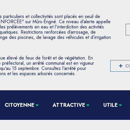
articuliers et collectivités sont placés en seuil de
ENFORCÉE" sur Mûrs-Érigné. Ce niveau d'alerte appelle
les prélèvements en eau et l'interdiction des activités
aquatiques. Restrictions renforcées d’arrosage, de
nge des piscines, de lavage des véhicules et d’irrigation
que élevé de feux de forêt et de végétation. En
 préfectoral, un arrêté communal est en vigueur
CO
usqu'au 15 septembre. Consultez l'arrêté pour
tions et les espaces arborés concernés.
CITOYENNE
ATTRACTIVE
UTILE