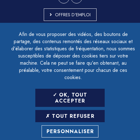
OFFRES D'EMPLOI
MARCHÉS PUBLICS
Afin de vous proposer des vidéos, des boutons de
ACCESSIBILITÉ - PARTIELLEMENT CONFORME
partage, des contenus remontés des réseaux sociaux et
PLAN DU SITE
d'élaborer des statistiques de fréquentation, nous sommes
MENTIONS LÉGALES
CONTACTER LE DÉLÉGUÉ À LA PROTECTION DES DONNÉES
susceptibles de déposer des cookies tiers sur votre
GESTION DES COOKIES
machine. Cela ne peut se faire qu'en obtenant, au
préalable, votre consentement pour chacun de ces
cookies.
LETTRE D'INFORMATION
OK, TOUT
SAISIR VOTRE ADRESSE E-MAIL
ACCEPTER
POUR VOUS INSCRIRE :
TOUT REFUSER
ARCHIVES
DÉSINSCRIPTION
PERSONNALISER