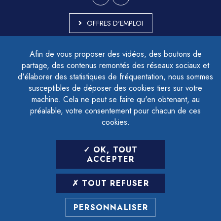
OFFRES D'EMPLOI
MARCHÉS PUBLICS
Afin de vous proposer des vidéos, des boutons de
ACCESSIBILITÉ - PARTIELLEMENT CONFORME
partage, des contenus remontés des réseaux sociaux et
PLAN DU SITE
d'élaborer des statistiques de fréquentation, nous sommes
MENTIONS LÉGALES
CONTACTER LE DÉLÉGUÉ À LA PROTECTION DES DONNÉES
susceptibles de déposer des cookies tiers sur votre
GESTION DES COOKIES
machine. Cela ne peut se faire qu'en obtenant, au
préalable, votre consentement pour chacun de ces
cookies.
LETTRE D'INFORMATION
OK, TOUT
SAISIR VOTRE ADRESSE E-MAIL
ACCEPTER
POUR VOUS INSCRIRE :
TOUT REFUSER
ARCHIVES
DÉSINSCRIPTION
PERSONNALISER