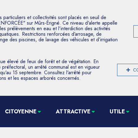
articuliers et collectivités sont placés en seuil de
ENFORCÉE" sur Mûrs-Érigné. Ce niveau d'alerte appelle
les prélèvements en eau et l'interdiction des activités
aquatiques. Restrictions renforcées d’arrosage, de
nge des piscines, de lavage des véhicules et d’irrigation
que élevé de feux de forêt et de végétation. En
 préfectoral, un arrêté communal est en vigueur
CO
usqu'au 15 septembre. Consultez l'arrêté pour
tions et les espaces arborés concernés.
CITOYENNE
ATTRACTIVE
UTILE