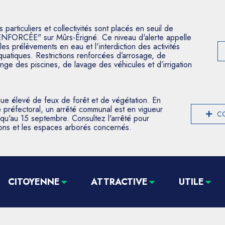
articuliers et collectivités sont placés en seuil de
ENFORCÉE" sur Mûrs-Érigné. Ce niveau d'alerte appelle
les prélèvements en eau et l'interdiction des activités
aquatiques. Restrictions renforcées d’arrosage, de
nge des piscines, de lavage des véhicules et d’irrigation
que élevé de feux de forêt et de végétation. En
 préfectoral, un arrêté communal est en vigueur
CO
usqu'au 15 septembre. Consultez l'arrêté pour
tions et les espaces arborés concernés.
CITOYENNE
ATTRACTIVE
UTILE