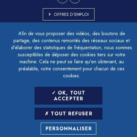
OFFRES D'EMPLOI
MARCHÉS PUBLICS
Afin de vous proposer des vidéos, des boutons de
ACCESSIBILITÉ - PARTIELLEMENT CONFORME
partage, des contenus remontés des réseaux sociaux et
PLAN DU SITE
d'élaborer des statistiques de fréquentation, nous sommes
MENTIONS LÉGALES
CONTACTER LE DÉLÉGUÉ À LA PROTECTION DES DONNÉES
susceptibles de déposer des cookies tiers sur votre
GESTION DES COOKIES
machine. Cela ne peut se faire qu'en obtenant, au
préalable, votre consentement pour chacun de ces
cookies.
LETTRE D'INFORMATION
OK, TOUT
SAISIR VOTRE ADRESSE E-MAIL
ACCEPTER
POUR VOUS INSCRIRE :
TOUT REFUSER
ARCHIVES
DÉSINSCRIPTION
PERSONNALISER